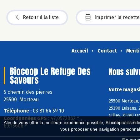
Retour à la liste
Imprimer la recette
Accueil
Contact
Menti
Biocoop Le Refuge Des
Nous suiv
Saveurs
Votre magasi
5 chemin des pierres
25500 Morteau
25500 Morteau, 
25390 Luisans, 
Téléphone :
03 81 64 59 10
Gilley, 25390 
Coordonnées GPS :
47,0572062 ° ,
Le Mémont, 2565
Afin de vous offrir la meilleure expérience possible, Biocoop utilise d
6,613606 °
vous proposer une navigation personnal