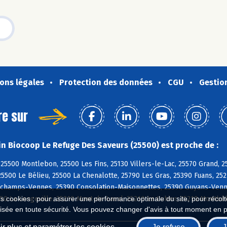
ons légales
Protection des données
CGU
Gestio
re sur
n Biocoop Le Refuge Des Saveurs (25500) est proche de :
25500 Montlebon, 25500 Les Fins, 25130 Villers-le-Lac, 25570 Grand,
25500 Le Bélieu, 25500 La Chenalotte, 25790 Les Gras, 25390 Fuans, 252
Orchamps-Vennes, 25390 Consolation-Maisonnettes, 25390 Guyans-Venn
0 La Longeville, 25210 Mont-de-Laval, 25210 Le Luhier, 25210 Montbé
es cookies : pour assurer une performance optimale du site, pour récolter
isée en toute sécurité. Vous pouvez changer d'avis à tout moment en 