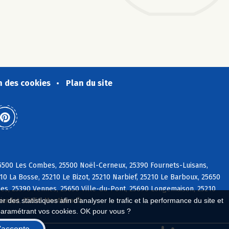
n des cookies
Plan du site
 25500 Les Combes, 25500 Noël-Cerneux, 25390 Fournets-Luisans,
10 La Bosse, 25210 Le Bizot, 25210 Narbief, 25210 Le Barboux, 25650
es, 25390 Vennes, 25650 Ville-du-Pont, 25690 Longemaison, 25210
liardot, 25650 Montbenoît
 des statistiques afin d'analyser le trafic et la performance du site et
paramétrant vos cookies. OK pour vous ?