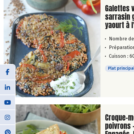
Lire la su
Galettes 
sarrasin 
yaourt à l
Nombre de
Préparation
Cuisson : 6
Plat principa
Lire la su
Croque-m
poivrons 