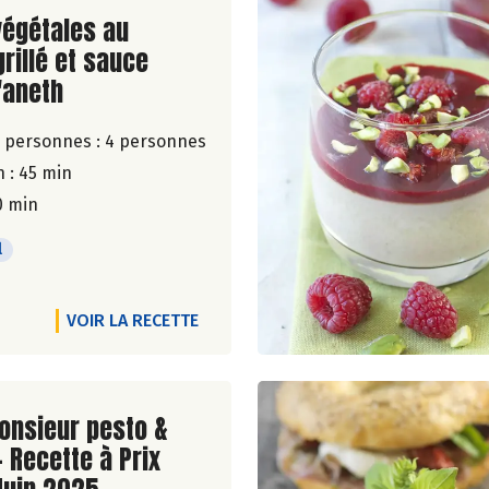
ite de la recette
végétales au
grillé et sauce
'aneth
 personnes :
4 personnes
 : 45 min
0 min
l
VOIR LA RECETTE
ite de la recette
onsieur pesto &
- Recette à Prix