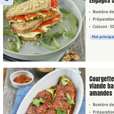
Engagés 
Nombre de
Préparation
Cuisson : 5
Plat principa
Lire la su
Courgette
viande ha
amandes
Nombre de
Préparation