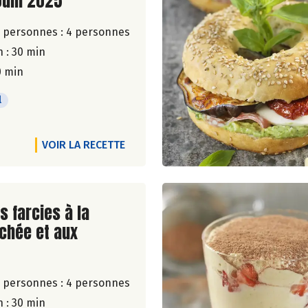
Juin 2025
 personnes :
4 personnes
 : 30 min
0 min
l
VOIR LA RECETTE
ite de la recette
s farcies à la
chée et aux
 personnes :
4 personnes
 : 30 min