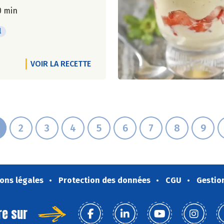
0 min
l
VOIR LA RECETTE
2
3
4
5
6
7
8
9
ons légales
Protection des données
CGU
Gestio
re sur