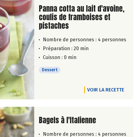
Lire la suite de la recette
Panna cotta au lait d'avoine,
coulis de framboises et
pistaches
Nombre de personnes :
4 personnes
Préparation : 20 min
Cuisson : 0 min
Dessert
VOIR LA RECETTE
Lire la suite de la recette
Bagels à l'Italienne
Nombre de personnes :
4 personnes