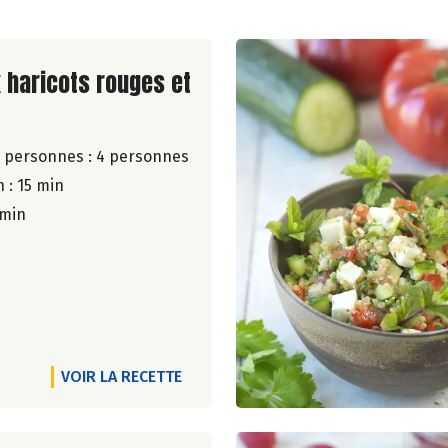
ite de la recette
 haricots rouges et
 personnes :
4 personnes
 : 15 min
 min
VOIR LA RECETTE