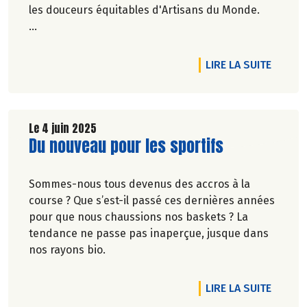
les douceurs équitables d'Artisans du Monde.
Véronique Bourfe-Rivière.
DE L'A
LIRE LA SUITE
Le 4 juin 2025
Lire la suite de l'article
Du nouveau pour les sportifs
Sommes-nous tous devenus des accros à la
course ? Que s’est-il passé ces dernières années
pour que nous chaussions nos baskets ? La
tendance ne passe pas inaperçue, jusque dans
nos rayons bio.
DE L'A
LIRE LA SUITE