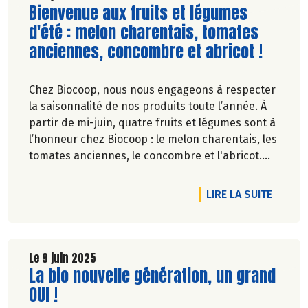
Lire la suite de l'article
Bienvenue aux fruits et légumes
d'été : melon charentais, tomates
anciennes, concombre et abricot !
Chez Biocoop, nous nous engageons à respecter
la saisonnalité de nos produits toute l’année. À
partir de mi-juin, quatre fruits et légumes sont à
l’honneur chez Biocoop : le melon charentais, les
tomates anciennes, le concombre et l'abricot.
Retrouvez tous nos engagements sur notre site.
DE L'A
LIRE LA SUITE
Le 9 juin 2025
Lire la suite de l'article
La bio nouvelle génération, un grand
OUI !