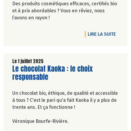
Des produits cosmétiques efficaces, certifiés bio
et à prix abordables ? Vous en rêviez, nous
l’avons en rayon !
DE L'A
LIRE LA SUITE
Le 1 juillet 2025
Lire la suite de l'article
Le chocolat Kaoka : le choix
responsable
Un chocolat bio, éthique, de qualité et accessible
à tous ? C'est le pari qu'a fait Kaoka il y a plus de
trente ans. Et ça fonctionne !
Véronique Bourfe-Rivière.