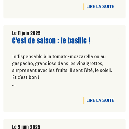
DE L'A
LIRE LA SUITE
Le 11 juin 2025
Lire la suite de l'article
C'est de saison : le basilic !
Indispensable à la tomate-mozzarella ou au
gaspacho, grandiose dans les vinaigrettes,
surprenant avec les fruits, il sent l’été, le soleil.
Et c’est bon !
Pascale Solana.
DE L'AR
LIRE LA SUITE
Le 9 juin 2025