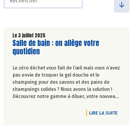
Le 3 juillet 2025
Lire la suite de l'article
Salle de bain : on allège votre
quotidien
Le zéro déchet vous fait de l’œil mais vous n’avez
pas envie de troquer le gel douche et le
shampoing pour des savons et des pains de
shampoings solides ? Nous avons la solution !
Découvrez notre gamme à diluer, votre nouveau
geste écolo et facile dans la salle de bain.
DE L'A
LIRE LA SUITE