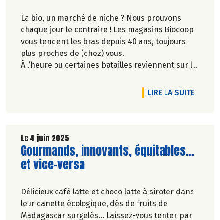
La bio, un marché de niche ? Nous prouvons
chaque jour le contraire ! Les magasins Biocoop
vous tendent les bras depuis 40 ans, toujours
plus proches de (chez) vous.
À l’heure ou certaines batailles reviennent sur le
devant de la scène, nos combats d’hier vous
permettent aujourd’hui de déguster facilement
DE L'A
LIRE LA SUITE
le meilleur de l’alimentation biologique. Dites OUI
au plaisir de vos papilles sans compromis sur
vos convictions.
Découvrez notre nouveau film publicitaire qui
Le 4 juin 2025
Lire la suite de l'article
Gourmands, innovants, équitables...
revient sur nos engagements de longue date
pour le plaisir de consommer autrement !
et vice-versa
Délicieux café latte et choco latte à siroter dans
leur canette écologique, dés de fruits de
Madagascar surgelés... Laissez-vous tenter par