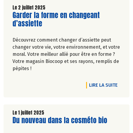
Le 2 juillet 2025
Lire la suite de l'article
Garder la forme en changeant
d’assiette
Découvrez comment changer d’assiette peut
changer votre vie, votre environnement, et votre
moral. Votre meilleur allié pour être en forme ?
Votre magasin Biocoop et ses rayons, remplis de
pépites !
DE L'A
LIRE LA SUITE
Le 1 juillet 2025
Lire la suite de l'article
Du nouveau dans la cosméto bio