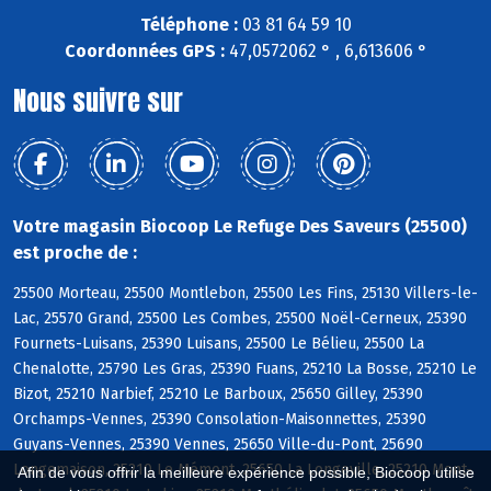
Téléphone :
03 81 64 59 10
Coordonnées GPS :
47,0572062 ° , 6,613606 °
Nous suivre sur
Votre magasin Biocoop Le Refuge Des Saveurs (25500)
est proche de :
25500 Morteau, 25500 Montlebon, 25500 Les Fins, 25130 Villers-le-
Lac, 25570 Grand, 25500 Les Combes, 25500 Noël-Cerneux, 25390
Fournets-Luisans, 25390 Luisans, 25500 Le Bélieu, 25500 La
Chenalotte, 25790 Les Gras, 25390 Fuans, 25210 La Bosse, 25210 Le
Bizot, 25210 Narbief, 25210 Le Barboux, 25650 Gilley, 25390
Orchamps-Vennes, 25390 Consolation-Maisonnettes, 25390
Guyans-Vennes, 25390 Vennes, 25650 Ville-du-Pont, 25690
Longemaison, 25210 Le Mémont, 25650 La Longeville, 25210 Mont-
Afin de vous offrir la meilleure expérience possible, Biocoop utilise