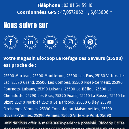
Téléphone :
03 81 64 59 10
Coordonnées GPS :
47,0572062 ° , 6,613606 °
Nous suivre sur
Votre magasin Biocoop Le Refuge Des Saveurs (25500)
est proche de :
25500 Morteau, 25500 Montlebon, 25500 Les Fins, 25130 Villers-le-
Lac, 25570 Grand, 25500 Les Combes, 25500 Noël-Cerneux, 25390
Fournets-Luisans, 25390 Luisans, 25500 Le Bélieu, 25500 La
Chenalotte, 25790 Les Gras, 25390 Fuans, 25210 La Bosse, 25210 Le
Bizot, 25210 Narbief, 25210 Le Barboux, 25650 Gilley, 25390
Orchamps-Vennes, 25390 Consolation-Maisonnettes, 25390
Guyans-Vennes, 25390 Vennes, 25650 Ville-du-Pont, 25690
Longemaison, 25210 Le Mémont, 25650 La Longeville, 25210 Mont-
Afin de vous offrir la meilleure expérience possible, Biocoop utilise
de-Laval, 25210 Le Luhier, 25210 Montbéliardot, 25650 Montbenoît