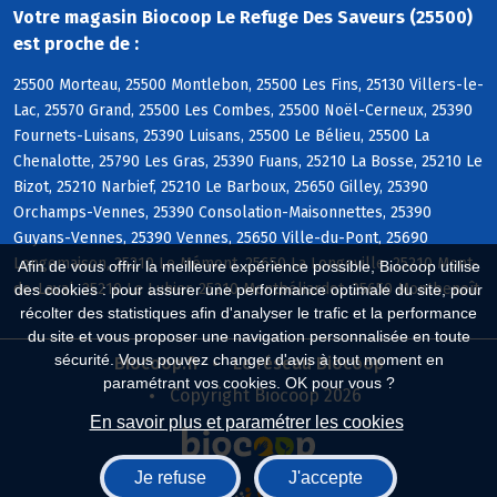
Votre magasin Biocoop Le Refuge Des Saveurs (25500)
est proche de :
25500 Morteau, 25500 Montlebon, 25500 Les Fins, 25130 Villers-le-
Lac, 25570 Grand, 25500 Les Combes, 25500 Noël-Cerneux, 25390
Fournets-Luisans, 25390 Luisans, 25500 Le Bélieu, 25500 La
Chenalotte, 25790 Les Gras, 25390 Fuans, 25210 La Bosse, 25210 Le
Bizot, 25210 Narbief, 25210 Le Barboux, 25650 Gilley, 25390
Orchamps-Vennes, 25390 Consolation-Maisonnettes, 25390
Guyans-Vennes, 25390 Vennes, 25650 Ville-du-Pont, 25690
Longemaison, 25210 Le Mémont, 25650 La Longeville, 25210 Mont-
Afin de vous offrir la meilleure expérience possible, Biocoop utilise
de-Laval, 25210 Le Luhier, 25210 Montbéliardot, 25650 Montbenoît
des cookies : pour assurer une performance optimale du site, pour
récolter des statistiques afin d'analyser le trafic et la performance
du site et vous proposer une navigation personnalisée en toute
sécurité. Vous pouvez changer d'avis à tout moment en
Biocoop.fr
Le réseau Biocoop
paramétrant vos cookies. OK pour vous ?
Copyright Biocoop 2026
En savoir plus et paramétrer les cookies
Je refuse
J'accepte