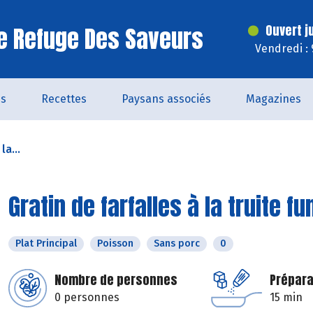
e Refuge Des Saveurs
Ouvert j
Vendredi :
és
Recettes
Paysans associés
Magazines
la...
Gratin de farfalles à la truite f
Plat Principal
Poisson
Sans porc
0
Nombre de personnes
Prépara
0 personnes
15 min