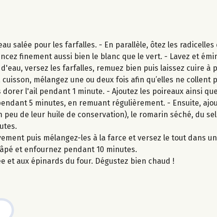
u salée pour les farfalles. - En parallèle, ôtez les radicelles
incez finement aussi bien le blanc que le vert. - Lavez et é
 d'eau, versez les farfalles, remuez bien puis laissez cuire à p
 cuisson, mélangez une ou deux fois afin qu’elles ne collent p
s dorer l'ail pendant 1 minute. - Ajoutez les poireaux ainsi qu
 pendant 5 minutes, en remuant régulièrement. - Ensuite, ajou
n peu de leur huile de conservation), le romarin séché, du sel 
utes.
èvement puis mélangez-les à la farce et versez le tout dans un
 râpé et enfournez pendant 10 minutes.
mée et aux épinards du four. Dégustez bien chaud !