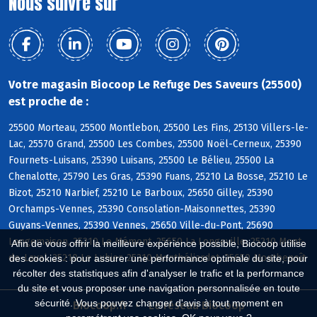
Nous suivre sur
Votre magasin Biocoop Le Refuge Des Saveurs (25500)
est proche de :
25500 Morteau, 25500 Montlebon, 25500 Les Fins, 25130 Villers-le-
Lac, 25570 Grand, 25500 Les Combes, 25500 Noël-Cerneux, 25390
Fournets-Luisans, 25390 Luisans, 25500 Le Bélieu, 25500 La
Chenalotte, 25790 Les Gras, 25390 Fuans, 25210 La Bosse, 25210 Le
Bizot, 25210 Narbief, 25210 Le Barboux, 25650 Gilley, 25390
Orchamps-Vennes, 25390 Consolation-Maisonnettes, 25390
Guyans-Vennes, 25390 Vennes, 25650 Ville-du-Pont, 25690
Longemaison, 25210 Le Mémont, 25650 La Longeville, 25210 Mont-
Afin de vous offrir la meilleure expérience possible, Biocoop utilise
de-Laval, 25210 Le Luhier, 25210 Montbéliardot, 25650 Montbenoît
des cookies : pour assurer une performance optimale du site, pour
récolter des statistiques afin d'analyser le trafic et la performance
du site et vous proposer une navigation personnalisée en toute
sécurité. Vous pouvez changer d'avis à tout moment en
Biocoop.fr
Le réseau Biocoop