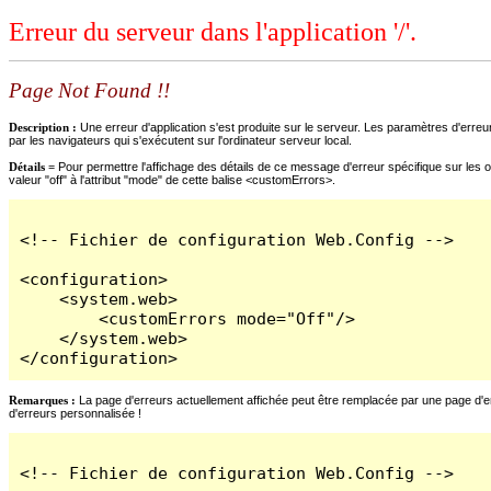
Erreur du serveur dans l'application '/'.
Page Not Found !!
Description :
Une erreur d'application s'est produite sur le serveur. Les paramètres d'erreur
par les navigateurs qui s'exécutent sur l'ordinateur serveur local.
Détails =
Pour permettre l'affichage des détails de ce message d'erreur spécifique sur les o
valeur "off" à l'attribut "mode" de cette balise <customErrors>.
<!-- Fichier de configuration Web.Config -->

<configuration>

    <system.web>

        <customErrors mode="Off"/>

    </system.web>

</configuration>
Remarques :
La page d'erreurs actuellement affichée peut être remplacée par une page d'erre
d'erreurs personnalisée !
<!-- Fichier de configuration Web.Config -->
