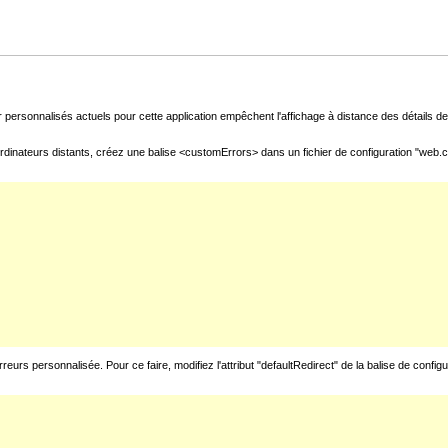
 personnalisés actuels pour cette application empêchent l'affichage à distance des détails de 
rdinateurs distants, créez une balise <customErrors> dans un fichier de configuration "web.con
urs personnalisée. Pour ce faire, modifiez l'attribut "defaultRedirect" de la balise de config