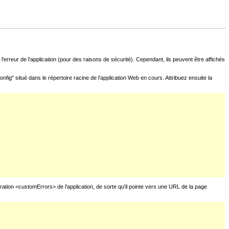
l'erreur de l'application (pour des raisons de sécurité). Cependant, ils peuvent être affichés
fig" situé dans le répertoire racine de l'application Web en cours. Attribuez ensuite la
uration <customErrors> de l'application, de sorte qu'il pointe vers une URL de la page