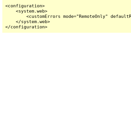
<configuration>

    <system.web>

        <customErrors mode="RemoteOnly" defaultR
    </system.web>

</configuration>