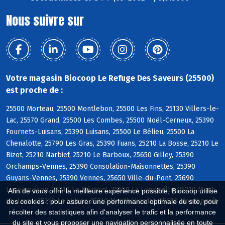
Nous suivre sur
Votre magasin Biocoop Le Refuge Des Saveurs (25500)
est proche de :
25500 Morteau, 25500 Montlebon, 25500 Les Fins, 25130 Villers-le-
Lac, 25570 Grand, 25500 Les Combes, 25500 Noël-Cerneux, 25390
Fournets-Luisans, 25390 Luisans, 25500 Le Bélieu, 25500 La
Chenalotte, 25790 Les Gras, 25390 Fuans, 25210 La Bosse, 25210 Le
Bizot, 25210 Narbief, 25210 Le Barboux, 25650 Gilley, 25390
Orchamps-Vennes, 25390 Consolation-Maisonnettes, 25390
Guyans-Vennes, 25390 Vennes, 25650 Ville-du-Pont, 25690
Longemaison, 25210 Le Mémont, 25650 La Longeville, 25210 Mont-
Afin de vous offrir la meilleure expérience possible, Biocoop utilise
de-Laval, 25210 Le Luhier, 25210 Montbéliardot, 25650 Montbenoît
des cookies : pour assurer une performance optimale du site, pour
récolter des statistiques afin d'analyser le trafic et la performance
du site et vous proposer une navigation personnalisée en toute