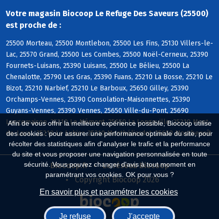
Votre magasin Biocoop Le Refuge Des Saveurs (25500)
est proche de :
25500 Morteau, 25500 Montlebon, 25500 Les Fins, 25130 Villers-le-
Lac, 25570 Grand, 25500 Les Combes, 25500 Noël-Cerneux, 25390
Fournets-Luisans, 25390 Luisans, 25500 Le Bélieu, 25500 La
Chenalotte, 25790 Les Gras, 25390 Fuans, 25210 La Bosse, 25210 Le
Bizot, 25210 Narbief, 25210 Le Barboux, 25650 Gilley, 25390
Orchamps-Vennes, 25390 Consolation-Maisonnettes, 25390
Guyans-Vennes, 25390 Vennes, 25650 Ville-du-Pont, 25690
Longemaison, 25210 Le Mémont, 25650 La Longeville, 25210 Mont-
Afin de vous offrir la meilleure expérience possible, Biocoop utilise
de-Laval, 25210 Le Luhier, 25210 Montbéliardot, 25650 Montbenoît
des cookies : pour assurer une performance optimale du site, pour
récolter des statistiques afin d'analyser le trafic et la performance
du site et vous proposer une navigation personnalisée en toute
sécurité. Vous pouvez changer d'avis à tout moment en
Biocoop.fr
Le réseau Biocoop
paramétrant vos cookies. OK pour vous ?
Copyright Biocoop 2026
En savoir plus et paramétrer les cookies
Je refuse
J'accepte