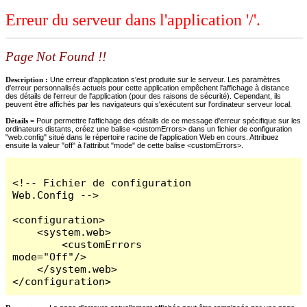
Erreur du serveur dans l'application '/'.
Page Not Found !!
Description :
Une erreur d'application s'est produite sur le serveur. Les paramètres
d'erreur personnalisés actuels pour cette application empêchent l'affichage à distance
des détails de l'erreur de l'application (pour des raisons de sécurité). Cependant, ils
peuvent être affichés par les navigateurs qui s'exécutent sur l'ordinateur serveur local.
Détails =
Pour permettre l'affichage des détails de ce message d'erreur spécifique sur les
ordinateurs distants, créez une balise <customErrors> dans un fichier de configuration
"web.config" situé dans le répertoire racine de l'application Web en cours. Attribuez
ensuite la valeur "off" à l'attribut "mode" de cette balise <customErrors>.
<!-- Fichier de configuration 
Web.Config -->

<configuration>

    <system.web>

        <customErrors 
mode="Off"/>

    </system.web>

</configuration>