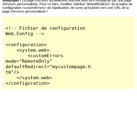
Remarques :
La page d'erreurs actuellement affichée peut être remplacée par une page
d'erreurs personnalisée. Pour ce faire, modifiez l'attribut "defaultRedirect" de la balise de
configuration <customErrors> de l'application, de sorte qu'il pointe vers une URL de la
page d'erreurs personnalisée !
<!-- Fichier de configuration 
Web.Config -->

<configuration>

    <system.web>

        <customErrors 
mode="RemoteOnly" 
defaultRedirect="mycustompage.h
tm"/>

    </system.web>

</configuration>