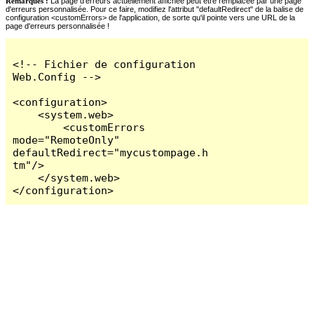
Remarques :
La page d'erreurs actuellement affichée peut être remplacée par une page
d'erreurs personnalisée. Pour ce faire, modifiez l'attribut "defaultRedirect" de la balise de
configuration <customErrors> de l'application, de sorte qu'il pointe vers une URL de la
page d'erreurs personnalisée !
<!-- Fichier de configuration 
Web.Config -->

<configuration>

    <system.web>

        <customErrors 
mode="RemoteOnly" 
defaultRedirect="mycustompage.h
tm"/>

    </system.web>

</configuration>