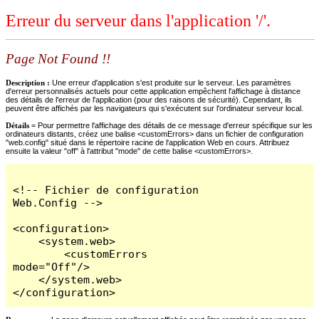
Erreur du serveur dans l'application '/'.
Page Not Found !!
Description :
Une erreur d'application s'est produite sur le serveur. Les paramètres
d'erreur personnalisés actuels pour cette application empêchent l'affichage à distance
des détails de l'erreur de l'application (pour des raisons de sécurité). Cependant, ils
peuvent être affichés par les navigateurs qui s'exécutent sur l'ordinateur serveur local.
Détails =
Pour permettre l'affichage des détails de ce message d'erreur spécifique sur les
ordinateurs distants, créez une balise <customErrors> dans un fichier de configuration
"web.config" situé dans le répertoire racine de l'application Web en cours. Attribuez
ensuite la valeur "off" à l'attribut "mode" de cette balise <customErrors>.
<!-- Fichier de configuration 
Web.Config -->

<configuration>

    <system.web>

        <customErrors 
mode="Off"/>

    </system.web>

</configuration>