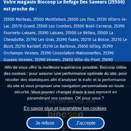
Votre magasin Biocoop Le Refuge Des Saveurs (25500)
est proche de :
25500 Morteau, 25500 Montlebon, 25500 Les Fins, 25130 Villers-le-
Lac, 25570 Grand, 25500 Les Combes, 25500 Noël-Cerneux, 25390
Fournets-Luisans, 25390 Luisans, 25500 Le Bélieu, 25500 La
Chenalotte, 25790 Les Gras, 25390 Fuans, 25210 La Bosse, 25210 Le
Bizot, 25210 Narbief, 25210 Le Barboux, 25650 Gilley, 25390
Orchamps-Vennes, 25390 Consolation-Maisonnettes, 25390
Guyans-Vennes, 25390 Vennes, 25650 Ville-du-Pont, 25690
Longemaison, 25210 Le Mémont, 25650 La Longeville, 25210 Mont-
Afin de vous offrir la meilleure expérience possible, Biocoop utilise
de-Laval, 25210 Le Luhier, 25210 Montbéliardot, 25650 Montbenoît
des cookies : pour assurer une performance optimale du site, pour
récolter des statistiques afin d'analyser le trafic et la performance
du site et vous proposer une navigation personnalisée en toute
sécurité. Vous pouvez changer d'avis à tout moment en
Biocoop.fr
Le réseau Biocoop
paramétrant vos cookies. OK pour vous ?
Copyright Biocoop 2026
En savoir plus et paramétrer les cookies
Je refuse
J'accepte
Réalisé par