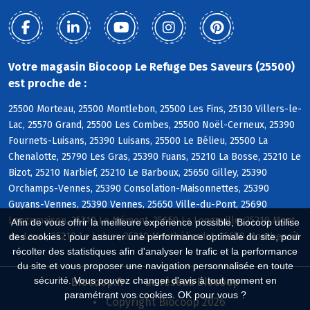
Votre magasin Biocoop Le Refuge Des Saveurs (25500)
est proche de :
25500 Morteau, 25500 Montlebon, 25500 Les Fins, 25130 Villers-le-
Lac, 25570 Grand, 25500 Les Combes, 25500 Noël-Cerneux, 25390
Fournets-Luisans, 25390 Luisans, 25500 Le Bélieu, 25500 La
Chenalotte, 25790 Les Gras, 25390 Fuans, 25210 La Bosse, 25210 Le
Bizot, 25210 Narbief, 25210 Le Barboux, 25650 Gilley, 25390
Orchamps-Vennes, 25390 Consolation-Maisonnettes, 25390
Guyans-Vennes, 25390 Vennes, 25650 Ville-du-Pont, 25690
Longemaison, 25210 Le Mémont, 25650 La Longeville, 25210 Mont-
Afin de vous offrir la meilleure expérience possible, Biocoop utilise
de-Laval, 25210 Le Luhier, 25210 Montbéliardot, 25650 Montbenoît
des cookies : pour assurer une performance optimale du site, pour
récolter des statistiques afin d'analyser le trafic et la performance
du site et vous proposer une navigation personnalisée en toute
sécurité. Vous pouvez changer d'avis à tout moment en
Biocoop.fr
Le réseau Biocoop
paramétrant vos cookies. OK pour vous ?
Copyright Biocoop 2026