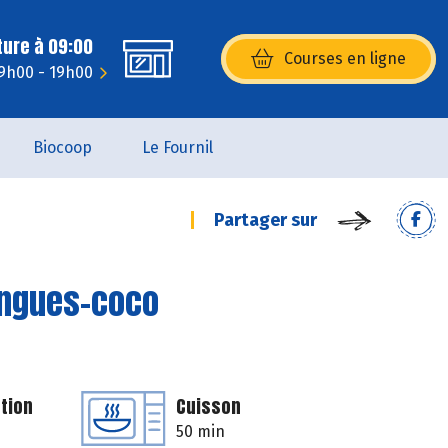
ture à 09:00
Courses en ligne
(s’ouvre dans une nouvelle fenêtr
9h00 - 19h00
Biocoop
Le Fournil
Partager sur
angues-coco
tion
Cuisson
50 min