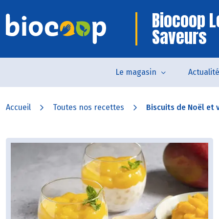
Biocoop L
Saveurs
Le magasin
Actualit
Accueil
Toutes nos recettes
Biscuits de Noël et v