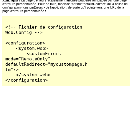
Remarques :
La page d'erreurs actuellement affichée peut être remplacée par une page
d'erreurs personnalisée. Pour ce faire, modifiez l'attribut "defaultRedirect" de la balise de
configuration <customErrors> de l'application, de sorte qu'il pointe vers une URL de la
page d'erreurs personnalisée !
<!-- Fichier de configuration 
Web.Config -->

<configuration>

    <system.web>

        <customErrors 
mode="RemoteOnly" 
defaultRedirect="mycustompage.h
tm"/>

    </system.web>

</configuration>