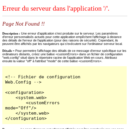
Erreur du serveur dans l'application '/'.
Page Not Found !!
Description :
Une erreur d'application s'est produite sur le serveur. Les paramètres
d'erreur personnalisés actuels pour cette application empêchent l'affichage à distance
des détails de l'erreur de l'application (pour des raisons de sécurité). Cependant, ils
peuvent être affichés par les navigateurs qui s'exécutent sur l'ordinateur serveur local.
Détails =
Pour permettre l'affichage des détails de ce message d'erreur spécifique sur les
ordinateurs distants, créez une balise <customErrors> dans un fichier de configuration
"web.config" situé dans le répertoire racine de l'application Web en cours. Attribuez
ensuite la valeur "off" à l'attribut "mode" de cette balise <customErrors>.
<!-- Fichier de configuration 
Web.Config -->

<configuration>

    <system.web>

        <customErrors 
mode="Off"/>

    </system.web>

</configuration>