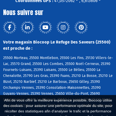
Coordonnées GPS :
47,0572062 ° , 6,613606 °
Nous suivre sur
Votre magasin Biocoop Le Refuge Des Saveurs (25500)
est proche de :
25500 Morteau, 25500 Montlebon, 25500 Les Fins, 25130 Villers-le-
Lac, 25570 Grand, 25500 Les Combes, 25500 Noël-Cerneux, 25390
Fournets-Luisans, 25390 Luisans, 25500 Le Bélieu, 25500 La
Chenalotte, 25790 Les Gras, 25390 Fuans, 25210 La Bosse, 25210 Le
Bizot, 25210 Narbief, 25210 Le Barboux, 25650 Gilley, 25390
Orchamps-Vennes, 25390 Consolation-Maisonnettes, 25390
Guyans-Vennes, 25390 Vennes, 25650 Ville-du-Pont, 25690
Longemaison, 25210 Le Mémont, 25650 La Longeville, 25210 Mont-
Afin de vous offrir la meilleure expérience possible, Biocoop utilise
de-Laval, 25210 Le Luhier, 25210 Montbéliardot, 25650 Montbenoît
des cookies : pour assurer une performance optimale du site, pour
récolter des statistiques afin d'analyser le trafic et la performance