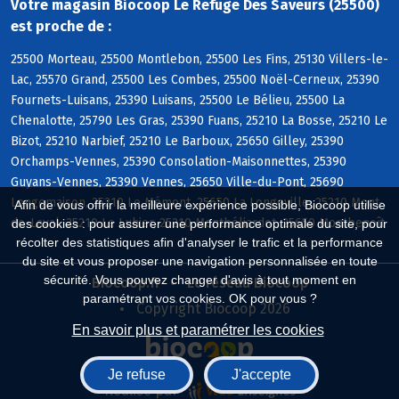
Votre magasin Biocoop Le Refuge Des Saveurs (25500)
est proche de :
25500 Morteau, 25500 Montlebon, 25500 Les Fins, 25130 Villers-le-
Lac, 25570 Grand, 25500 Les Combes, 25500 Noël-Cerneux, 25390
Fournets-Luisans, 25390 Luisans, 25500 Le Bélieu, 25500 La
Chenalotte, 25790 Les Gras, 25390 Fuans, 25210 La Bosse, 25210 Le
Bizot, 25210 Narbief, 25210 Le Barboux, 25650 Gilley, 25390
Orchamps-Vennes, 25390 Consolation-Maisonnettes, 25390
Guyans-Vennes, 25390 Vennes, 25650 Ville-du-Pont, 25690
Longemaison, 25210 Le Mémont, 25650 La Longeville, 25210 Mont-
Afin de vous offrir la meilleure expérience possible, Biocoop utilise
de-Laval, 25210 Le Luhier, 25210 Montbéliardot, 25650 Montbenoît
des cookies : pour assurer une performance optimale du site, pour
récolter des statistiques afin d'analyser le trafic et la performance
du site et vous proposer une navigation personnalisée en toute
sécurité. Vous pouvez changer d'avis à tout moment en
Biocoop.fr
Le réseau Biocoop
paramétrant vos cookies. OK pour vous ?
Copyright Biocoop 2026
En savoir plus et paramétrer les cookies
Je refuse
J'accepte
Réalisé par