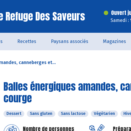
e Refuge Des Saveurs
Ouvert j
Samedi : 
és
Recettes
Paysans associés
Magazines
mandes, canneberges et...
Balles énergiques amandes, ca
courge
Dessert
Sans gluten
Sans lactose
Végétarien
Hiv
Nombre de personnes
Prépara