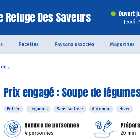
e Refuge Des Saveurs
Ouvert j
Jeudi :
és
Recettes
Paysans associés
Magazines
de...
Prix engagé : Soupe de légumes
Entrée
Légumes
Sans lactose
Automne
Hiver
Nombre de personnes
Prépara
4 personnes
20 min