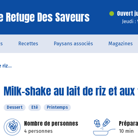
e Refuge Des Saveurs
Ouvert j
Jeudi :
és
Recettes
Paysans associés
Magazines
riz...
Milk-shake au lait de riz et aux 
Dessert
Eté
Printemps
Nombre de personnes
Prépara
4 personnes
10 min