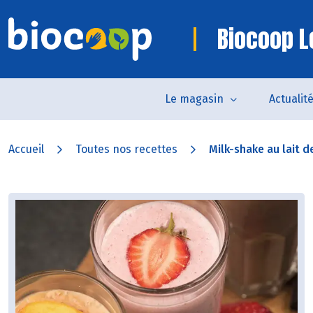
Biocoop L
Le magasin
Actualit
Accueil
Toutes nos recettes
Milk-shake au lait de 