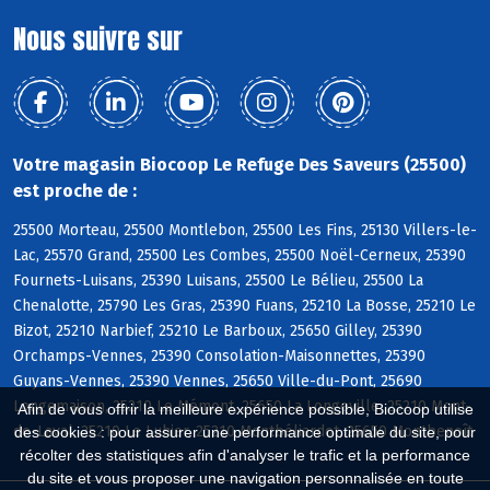
Nous suivre sur
Votre magasin Biocoop Le Refuge Des Saveurs (25500)
est proche de :
25500 Morteau, 25500 Montlebon, 25500 Les Fins, 25130 Villers-le-
Lac, 25570 Grand, 25500 Les Combes, 25500 Noël-Cerneux, 25390
Fournets-Luisans, 25390 Luisans, 25500 Le Bélieu, 25500 La
Chenalotte, 25790 Les Gras, 25390 Fuans, 25210 La Bosse, 25210 Le
Bizot, 25210 Narbief, 25210 Le Barboux, 25650 Gilley, 25390
Orchamps-Vennes, 25390 Consolation-Maisonnettes, 25390
Guyans-Vennes, 25390 Vennes, 25650 Ville-du-Pont, 25690
Longemaison, 25210 Le Mémont, 25650 La Longeville, 25210 Mont-
Afin de vous offrir la meilleure expérience possible, Biocoop utilise
de-Laval, 25210 Le Luhier, 25210 Montbéliardot, 25650 Montbenoît
des cookies : pour assurer une performance optimale du site, pour
récolter des statistiques afin d'analyser le trafic et la performance
du site et vous proposer une navigation personnalisée en toute