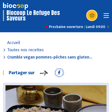
Biocoop Le Refuge Des
Saveurs
(s’ouvre dans u
Prochaine ouverture : Lundi 09:00
Accueil
Toutes nos recettes
Crumble vegan pommes-pêches sans gluten...
Partager sur