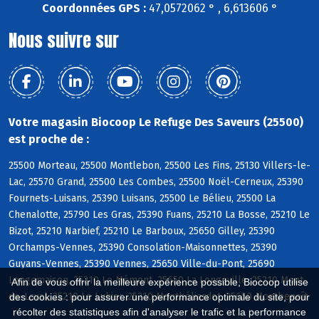
Coordonnées GPS :
47,0572062 ° , 6,613606 °
Nous suivre sur
Votre magasin Biocoop Le Refuge Des Saveurs (25500)
est proche de :
25500 Morteau, 25500 Montlebon, 25500 Les Fins, 25130 Villers-le-
Lac, 25570 Grand, 25500 Les Combes, 25500 Noël-Cerneux, 25390
Fournets-Luisans, 25390 Luisans, 25500 Le Bélieu, 25500 La
Chenalotte, 25790 Les Gras, 25390 Fuans, 25210 La Bosse, 25210 Le
Bizot, 25210 Narbief, 25210 Le Barboux, 25650 Gilley, 25390
Orchamps-Vennes, 25390 Consolation-Maisonnettes, 25390
Guyans-Vennes, 25390 Vennes, 25650 Ville-du-Pont, 25690
Longemaison, 25210 Le Mémont, 25650 La Longeville, 25210 Mont-
Afin de vous offrir la meilleure expérience possible, Biocoop utilise
de-Laval, 25210 Le Luhier, 25210 Montbéliardot, 25650 Montbenoît
des cookies : pour assurer une performance optimale du site, pour
récolter des statistiques afin d'analyser le trafic et la performance