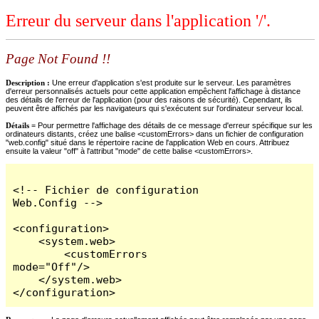
Erreur du serveur dans l'application '/'.
Page Not Found !!
Description :
Une erreur d'application s'est produite sur le serveur. Les paramètres
d'erreur personnalisés actuels pour cette application empêchent l'affichage à distance
des détails de l'erreur de l'application (pour des raisons de sécurité). Cependant, ils
peuvent être affichés par les navigateurs qui s'exécutent sur l'ordinateur serveur local.
Détails =
Pour permettre l'affichage des détails de ce message d'erreur spécifique sur les
ordinateurs distants, créez une balise <customErrors> dans un fichier de configuration
"web.config" situé dans le répertoire racine de l'application Web en cours. Attribuez
ensuite la valeur "off" à l'attribut "mode" de cette balise <customErrors>.
<!-- Fichier de configuration 
Web.Config -->

<configuration>

    <system.web>

        <customErrors 
mode="Off"/>

    </system.web>

</configuration>