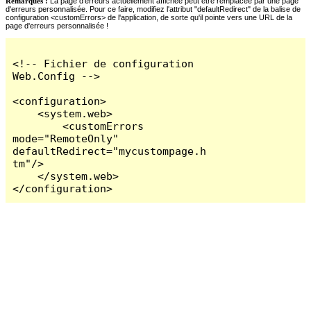
Remarques :
La page d'erreurs actuellement affichée peut être remplacée par une page
d'erreurs personnalisée. Pour ce faire, modifiez l'attribut "defaultRedirect" de la balise de
configuration <customErrors> de l'application, de sorte qu'il pointe vers une URL de la
page d'erreurs personnalisée !
<!-- Fichier de configuration 
Web.Config -->

<configuration>

    <system.web>

        <customErrors 
mode="RemoteOnly" 
defaultRedirect="mycustompage.h
tm"/>

    </system.web>

</configuration>