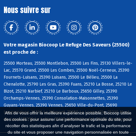
Nous suivre sur
Votre magasin Biocoop Le Refuge Des Saveurs (25500)
est proche de :
25500 Morteau, 25500 Montlebon, 25500 Les Fins, 25130 Villers-le-
Lac, 25570 Grand, 25500 Les Combes, 25500 Noël-Cerneux, 25390
Fournets-Luisans, 25390 Luisans, 25500 Le Bélieu, 25500 La
Chenalotte, 25790 Les Gras, 25390 Fuans, 25210 La Bosse, 25210 Le
Bizot, 25210 Narbief, 25210 Le Barboux, 25650 Gilley, 25390
Orchamps-Vennes, 25390 Consolation-Maisonnettes, 25390
Guyans-Vennes, 25390 Vennes, 25650 Ville-du-Pont, 25690
Longemaison, 25210 Le Mémont, 25650 La Longeville, 25210 Mont-
Afin de vous offrir la meilleure expérience possible, Biocoop utilise
de-Laval, 25210 Le Luhier, 25210 Montbéliardot, 25650 Montbenoît
des cookies : pour assurer une performance optimale du site, pour
récolter des statistiques afin d'analyser le trafic et la performance
du site et vous proposer une navigation personnalisée en toute