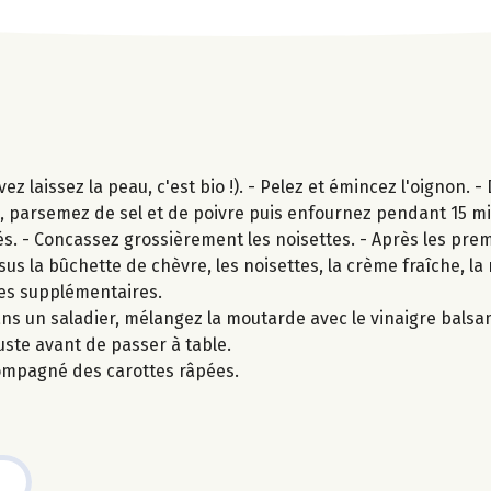
 laissez la peau, c'est bio !). - Pelez et émincez l'oignon. - 
ive, parsemez de sel et de poivre puis enfournez pendant 15 m
s. - Concassez grossièrement les noisettes. - Après les pre
essus la bûchette de chèvre, les noisettes, la crème fraîche, l
tes supplémentaires.
ns un saladier, mélangez la moutarde avec le vinaigre balsami
juste avant de passer à table.
ompagné des carottes râpées.