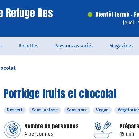
e Refuge Des
Bientôt fermé - F
Jeudi :
és
Recettes
Paysans associés
Magazines
hocolat
Porridge fruits et chocolat
Dessert
Sans lactose
Sans porc
Vegan
Végétarie
Nombre de personnes
Prépara
4 personnes
15 min