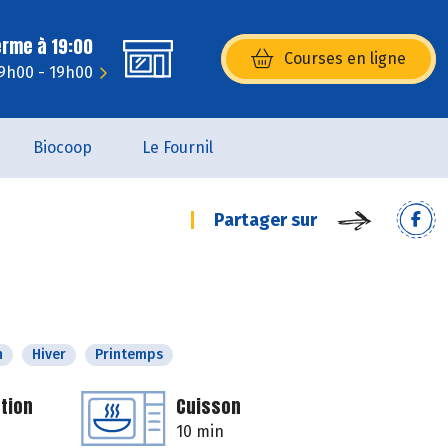
erme à 19:00
Courses en ligne
(s’ouvre dans une nouvelle fenêtr
 9h00 - 19h00
Biocoop
Le Fournil
Partager sur
n
Hiver
Printemps
tion
Cuisson
10 min