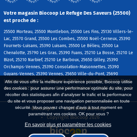
Votre magasin Biocoop Le Refuge Des Saveurs (25500)
est proche de :
25500 Morteau, 25500 Montlebon, 25500 Les Fins, 25130 Villers-le-
Lac, 25570 Grand, 25500 Les Combes, 25500 Noël-Cerneux, 25390
Fournets-Luisans, 25390 Luisans, 25500 Le Bélieu, 25500 La
Chenalotte, 25790 Les Gras, 25390 Fuans, 25210 La Bosse, 25210 Le
Bizot, 25210 Narbief, 25210 Le Barboux, 25650 Gilley, 25390
Orchamps-Vennes, 25390 Consolation-Maisonnettes, 25390
Guyans-Vennes, 25390 Vennes, 25650 Ville-du-Pont, 25690
Longemaison, 25210 Le Mémont, 25650 La Longeville, 25210 Mont-
Afin de vous offrir la meilleure expérience possible, Biocoop utilise
de-Laval, 25210 Le Luhier, 25210 Montbéliardot, 25650 Montbenoît
des cookies : pour assurer une performance optimale du site, pour
récolter des statistiques afin d'analyser le trafic et la performance
du site et vous proposer une navigation personnalisée en toute
sécurité. Vous pouvez changer d'avis à tout moment en
Biocoop.fr
Le réseau Biocoop
paramétrant vos cookies. OK pour vous ?
Copyright Biocoop 2026
En savoir plus et paramétrer les cookies