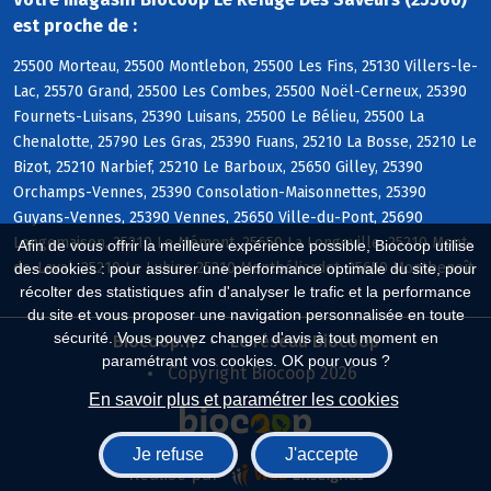
est proche de :
25500 Morteau, 25500 Montlebon, 25500 Les Fins, 25130 Villers-le-
Lac, 25570 Grand, 25500 Les Combes, 25500 Noël-Cerneux, 25390
Fournets-Luisans, 25390 Luisans, 25500 Le Bélieu, 25500 La
Chenalotte, 25790 Les Gras, 25390 Fuans, 25210 La Bosse, 25210 Le
Bizot, 25210 Narbief, 25210 Le Barboux, 25650 Gilley, 25390
Orchamps-Vennes, 25390 Consolation-Maisonnettes, 25390
Guyans-Vennes, 25390 Vennes, 25650 Ville-du-Pont, 25690
Longemaison, 25210 Le Mémont, 25650 La Longeville, 25210 Mont-
Afin de vous offrir la meilleure expérience possible, Biocoop utilise
de-Laval, 25210 Le Luhier, 25210 Montbéliardot, 25650 Montbenoît
des cookies : pour assurer une performance optimale du site, pour
récolter des statistiques afin d'analyser le trafic et la performance
du site et vous proposer une navigation personnalisée en toute
sécurité. Vous pouvez changer d'avis à tout moment en
Biocoop.fr
Le réseau Biocoop
paramétrant vos cookies. OK pour vous ?
Copyright Biocoop 2026
En savoir plus et paramétrer les cookies
Je refuse
J'accepte
Réalisé par