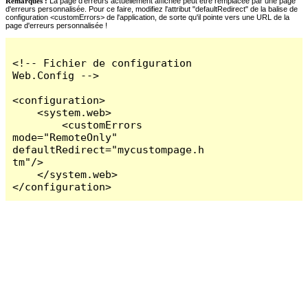
Remarques :
La page d'erreurs actuellement affichée peut être remplacée par une page
d'erreurs personnalisée. Pour ce faire, modifiez l'attribut "defaultRedirect" de la balise de
configuration <customErrors> de l'application, de sorte qu'il pointe vers une URL de la
page d'erreurs personnalisée !
<!-- Fichier de configuration 
Web.Config -->

<configuration>

    <system.web>

        <customErrors 
mode="RemoteOnly" 
defaultRedirect="mycustompage.h
tm"/>

    </system.web>

</configuration>