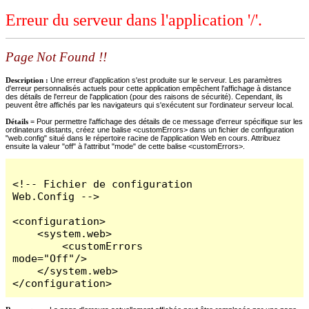
Erreur du serveur dans l'application '/'.
Page Not Found !!
Description :
Une erreur d'application s'est produite sur le serveur. Les paramètres
d'erreur personnalisés actuels pour cette application empêchent l'affichage à distance
des détails de l'erreur de l'application (pour des raisons de sécurité). Cependant, ils
peuvent être affichés par les navigateurs qui s'exécutent sur l'ordinateur serveur local.
Détails =
Pour permettre l'affichage des détails de ce message d'erreur spécifique sur les
ordinateurs distants, créez une balise <customErrors> dans un fichier de configuration
"web.config" situé dans le répertoire racine de l'application Web en cours. Attribuez
ensuite la valeur "off" à l'attribut "mode" de cette balise <customErrors>.
<!-- Fichier de configuration 
Web.Config -->

<configuration>

    <system.web>

        <customErrors 
mode="Off"/>

    </system.web>

</configuration>