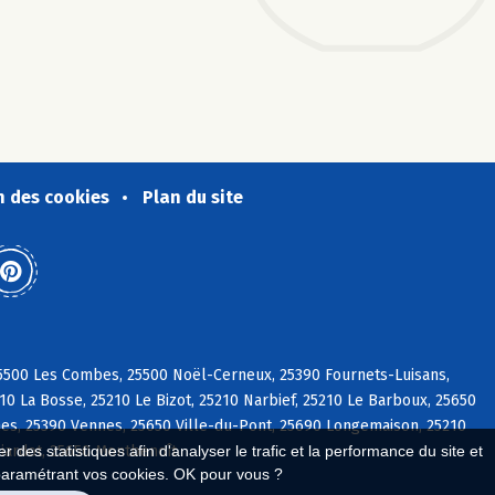
n des cookies
Plan du site
 25500 Les Combes, 25500 Noël-Cerneux, 25390 Fournets-Luisans,
10 La Bosse, 25210 Le Bizot, 25210 Narbief, 25210 Le Barboux, 25650
es, 25390 Vennes, 25650 Ville-du-Pont, 25690 Longemaison, 25210
liardot, 25650 Montbenoît
 des statistiques afin d'analyser le trafic et la performance du site et
paramétrant vos cookies. OK pour vous ?