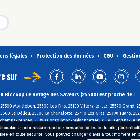
ons légales
Protection des données
CGU
Gestio
re sur
n Biocoop Le Refuge Des Saveurs (25500) est proche de :
25500 Montlebon, 25500 Les Fins, 25130 Villers-le-Lac, 25570 Grand,
25500 Le Bélieu, 25500 La Chenalotte, 25790 Les Gras, 25390 Fuans, 252
Orchamps-Vennes, 25390 Consolation-Maisonnettes, 25390 Guyans-Venn
0 La Longeville, 25210 Mont-de-Laval, 25210 Le Luhier, 25210 Montbé
es cookies : pour assurer une performance optimale du site, pour récolter
isée en toute sécurité. Vous pouvez changer d'avis à tout moment en 